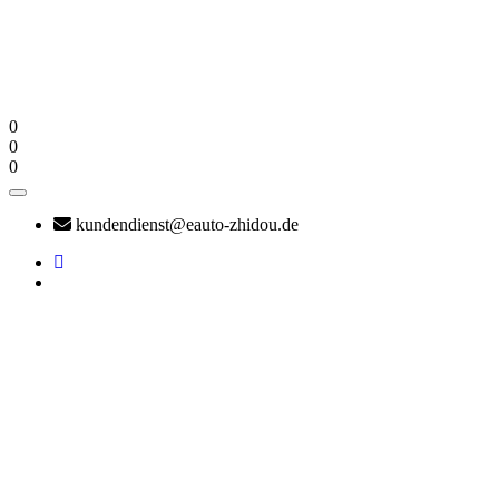
0
0
0
kundendienst@eauto-zhidou.de