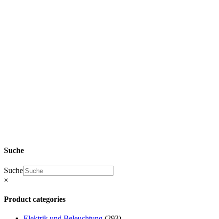
SHOP Zhidou
D2 Ersatzteile
& Elaris Pio
Ersatzteile
Elektrik
und
Beleuchtung
Suche
Suche
×
Product categories
Elektrik und Beleuchtung
(293)