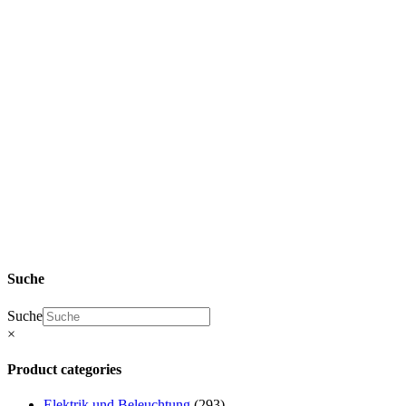
SHOP Zhidou
D2 Ersatzteile
& Elaris Pio
Ersatzteile
Elektrik
und
Beleuchtung
Suche
Suche
×
Product categories
Elektrik und Beleuchtung
(293)