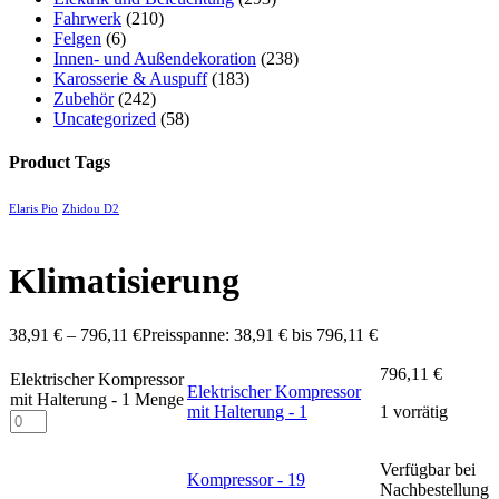
Fahrwerk
(210)
Felgen
(6)
Innen- und Außendekoration
(238)
Karosserie & Auspuff
(183)
Zubehör
(242)
Uncategorized
(58)
Product Tags
Elaris Pio
Zhidou D2
Klimatisierung
38,91
€
–
796,11
€
Preisspanne: 38,91 € bis 796,11 €
796,11
€
Elektrischer Kompressor
Elektrischer Kompressor
mit Halterung - 1 Menge
mit Halterung - 1
1 vorrätig
Verfügbar bei
Weiterlesen
Kompressor - 19
Nachbestellung