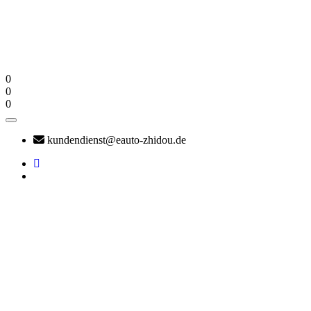
0
0
0
kundendienst@eauto-zhidou.de