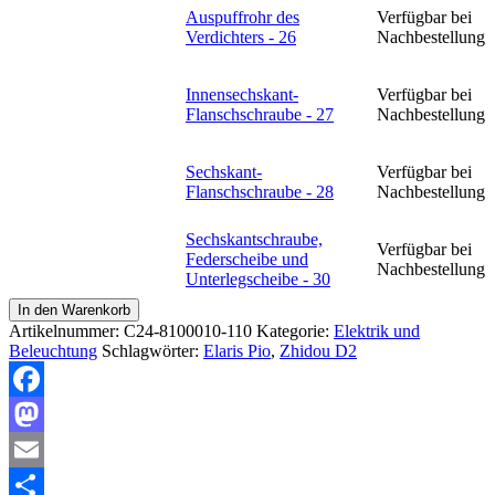
Auspuffrohr des
Verfügbar bei
Weiterlesen
Verdichters - 26
Nachbestellung
Innensechskant-
Verfügbar bei
Weiterlesen
Flanschschraube - 27
Nachbestellung
Sechskant-
Verfügbar bei
Weiterlesen
Flanschschraube - 28
Nachbestellung
Sechskantschraube,
Verfügbar bei
Weiterlesen
Federscheibe und
Nachbestellung
Unterlegscheibe - 30
In den Warenkorb
Artikelnummer:
C24-8100010-110
Kategorie:
Elektrik und
Beleuchtung
Schlagwörter:
Elaris Pio
,
Zhidou D2
Facebook
Mastodon
Email