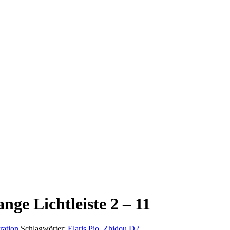
nge Lichtleiste 2 – 11
ration
Schlagwörter:
Elaris Pio
,
Zhidou D2