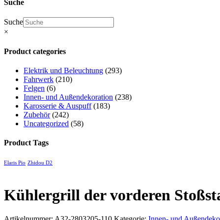
Suche
Suche
×
Product categories
Elektrik und Beleuchtung
(293)
Fahrwerk
(210)
Felgen
(6)
Innen- und Außendekoration
(238)
Karosserie & Auspuff
(183)
Zubehör
(242)
Uncategorized
(58)
Product Tags
Elaris Pio
Zhidou D2
Kühlergrill der vorderen Stoßsta
Artikelnummer:
A32-2803205-110
Kategorie:
Innen- und Außendeko