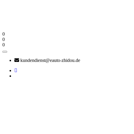
0
0
0
kundendienst@eauto-zhidou.de