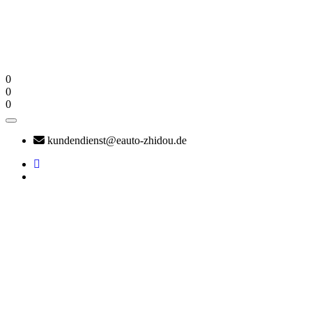
0
0
0
kundendienst@eauto-zhidou.de