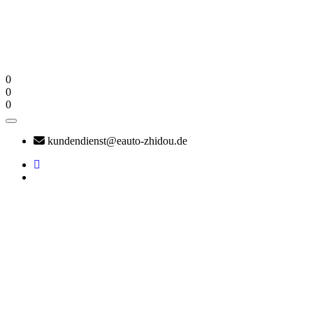
0
0
0
kundendienst@eauto-zhidou.de