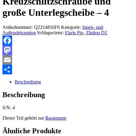
Kreuzschlitzschraube und
große Unterlegscheibe – 4
Artikelnummer:
Q2214816F6
Kategorie:
Innen- und
Außendekoration
Schlagwörter:
Elaris Pio
,
Zhidou D2
Facebook
Mastodon
Email
Teilen
Beschreibung
Beschreibung
S/N: 4
Dieser Teil gehört zur
Baugruppe
Ähnliche Produkte