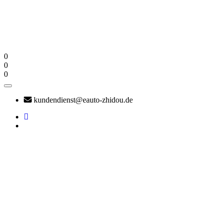
0
0
0
kundendienst@eauto-zhidou.de