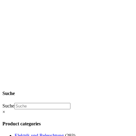
SHOP Zhidou
D2 Ersatzteile
& Elaris Pio
Ersatzteile
Elektrik
und
Beleuchtung
Suche
Suche
×
Product categories
Elektrik und Beleuchtung
(293)