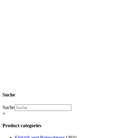
SHOP Zhidou
D2 Ersatzteile
& Elaris Pio
Ersatzteile
Fahrwerk
Suche
Suche
×
Product categories
Elektrik und Beleuchtung
(293)