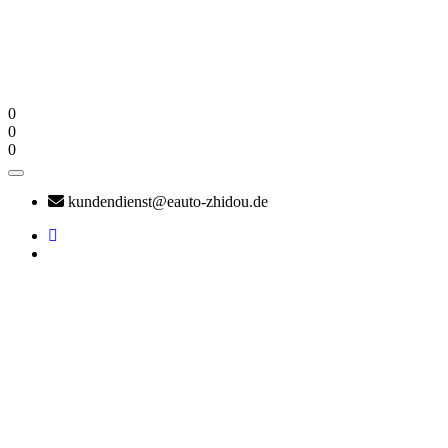
0
0
0
kundendienst@eauto-zhidou.de