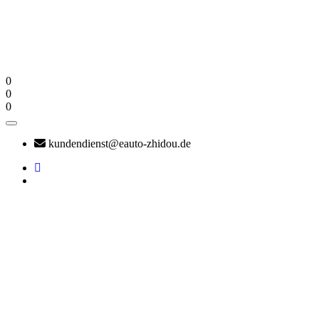
0
0
0
kundendienst@eauto-zhidou.de