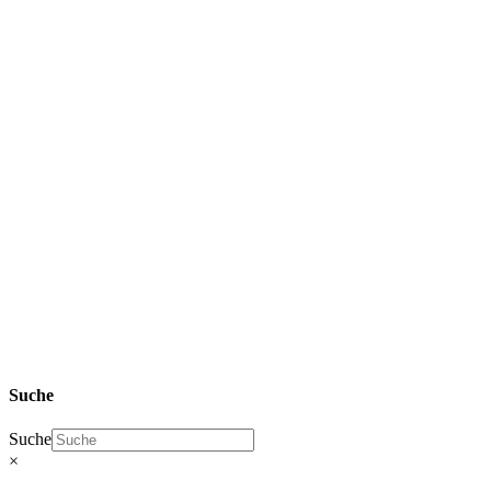
SHOP Zhidou
D2 Ersatzteile
& Elaris Pio
Ersatzteile
Innen-
und
Außendekoration
Suche
Suche
×