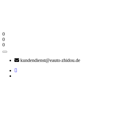
0
0
0
kundendienst@eauto-zhidou.de