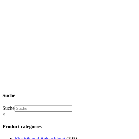
SHOP Zhidou
D2 Ersatzteile
& Elaris Pio
Ersatzteile
Elektrik
und
Beleuchtung
Suche
Suche
×
Product categories
Elektrik und Beleuchtung
(293)